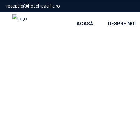
receptie@hotel-pacific.ro
ACASĂ
DESPRE NOI
Home
/
ARCHIVE
November 25, 2022
CAMERĂ SINGLE