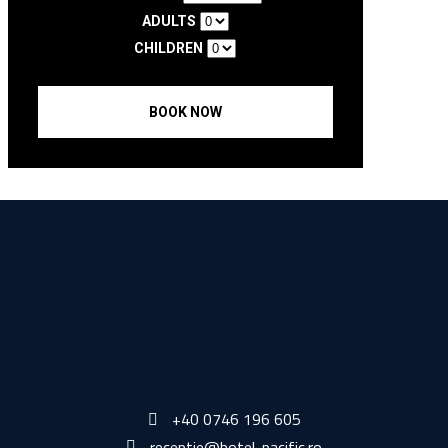
ADULTS
CHILDREN
BOOK NOW
+40 0746 196 605
receptie@hotel-pacific.ro