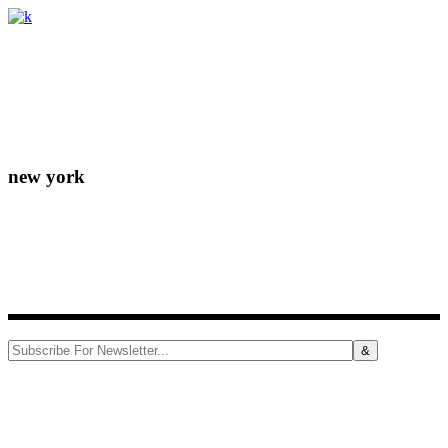
Lorem ipsum dolor sit amet, consectetur adipiscing elit. Donec
eleifend molestie fermentum.
new york
156-677-124-442-2887
iver@select-themes.com
184 Main Street Victoria 8007