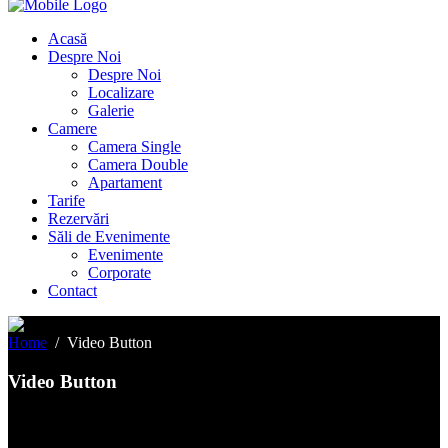
Acasă
Despre Noi
Despre Noi
Localizare
Galerie
Camere
Camera Single
Camera Double
Apartament
Tarife
Rezervări
Săli de Evenimente
Evenimente
Corporate
Contact
Home
/
Video Button
Video Button