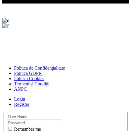
+40 0746 196 605
receptie@hotel-pacific.ro
Strada Mihail
Kogălniceanu, nr.8, Timișoara, Timiș
Politica de Confidențialitate
Politica GDPR
Politica Cookies
Termeni și Condiții
ANPC
Login
Register
Remember me