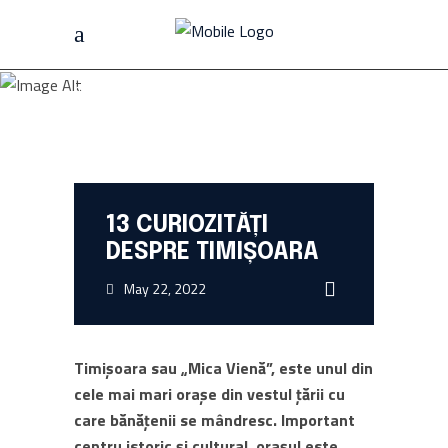
Home
/
Timișoara
/
13 Curiozități Despre Timișoara
HOTEL PACIFIC
13 CURIOZITĂȚI
DESPRE TIMIȘOARA
May 22, 2022
Timișoara sau „Mica Vienă”, este unul din
cele mai mari orașe din vestul țării cu
care bănățenii se mândresc. Important
centru istoric și cultural, orașul este