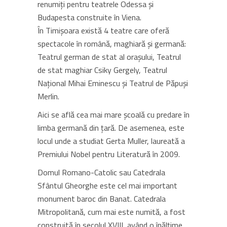
renumiți pentru teatrele Odessa și
Budapesta construite în Viena.
În Timișoara există 4 teatre care oferă
spectacole în română, maghiară și germană:
Teatrul german de stat al orașului, Teatrul
de stat maghiar Csiky Gergely, Teatrul
Național Mihai Eminescu și Teatrul de Păpuși
Merlin.
Aici se află cea mai mare școală cu predare în
limba germană din țară. De asemenea, este
locul unde a studiat Gerta Muller, laureată a
Premiului Nobel pentru Literatură în 2009.
Domul Romano-Catolic sau Catedrala
Sfântul Gheorghe este cel mai important
monument baroc din Banat. Catedrala
Mitropolitană, cum mai este numită, a fost
construită în secolul XVIII, având o înălțime