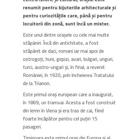
renumit pentru bijuteriile arhitecturale și
pentru curiozitățile care, până și pentru
locuitorii din zonă, sunt încă un mister.
Este unul dintre orașele cu cele mai multe
stăpâniri. Încă din antichitate, a fost
stăpânit de daci, romani iar mai apoi de
ostrogoți, huni, gepizi, avari, bulgari, unguri,
turci, austro-ungari și, în final, a revenit
României, în 1920, prin încheierea Tratatului
de la Trianon.
Este primul oraș european care a inaugurat,
în 1869, un tramvai. Acesta a fost construit
din lemn în Viena și era tras de cai, fiind
foarte încăpător pentru cel puțin 15
pasageri.
Timișoara este primul oraș din Europa și al