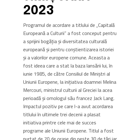
2023
Programul de acordare a titlului de „Capitală
Europeană a Culturii” a fost conceput pentru
a sprijini bogăția și diversitatea culturală
europeană și pentru conștientizarea istoriei
și a valorilor europene comune. Aceasta a
fost ideea care a stat la baza lansării lui, în
iunie 1985, de către Consiliul de Miniștri al
Uniunii Europene, la iniţiativa doamnei Melina
Mercouri, ministrul culturii al Greciei la acea
perioadă și omologul său francez Jack Lang.
Impactul pozitiv pe care l-a avut acordarea
titlului în ultimele trei decenii a plasat
initiativa printre cele mai de succes
programe ale Uniunii Europene. Titlul a fost
purtat de 70 de orașe din peste 30 de țări iar