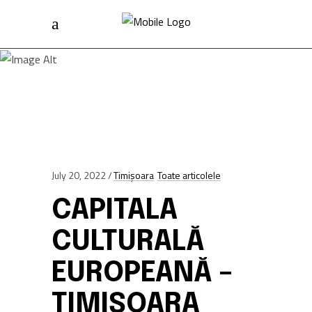
Home
/
Timișoara
/
Capitala Culturală Europeană – Timișoara
2023
HOTEL PACIFIC
July 20, 2022
Timișoara
Toate articolele
CAPITALA
CULTURALĂ
EUROPEANĂ –
TIMIȘOARA